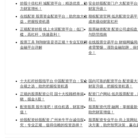
炒股十倍杠杆 城配资平台：精选优质，助
安全炒股配资门户 大配资平
力财富增长！
财富升级！
在线配资 股票资金配资平台：助您放大收
期权配资官网 低息配资交易
益，把握投资机遇
成本撬动财富杠杆
正规配资炒股 线上水泥配资平台：低门
股票融资配资 配资公司虚拟
槛，高杠杆，快速盈利！
与防范指南
股票工具 翔翔财富是否正规？专业互联网
在线股票交易平台 财猫网骗
金融平台详解
者需警惕，谨防金融陷阱，保
全！
十大杠杆炒股指平台 中国配资平台：安全
国内可靠的配资平台 配资最
合规之选，助您把握投资机遇
财富升级，把握投资机遇！
正规的股票配资公司 国十大投顾榜单揭
配资门户网站 低息股票配资
晓，掘金A股！
利！
配资股票 股市涨吧！抓住机遇，财富增
股票配资代理 融网：掌握最
值！
助您财富增值！
炒股配资炒股配资 广州米牛平台诚信探
股票配资专业平台 尚上策网
究：专业正规，值得信赖的投资选择？
决方案，助您智慧决策，赢在