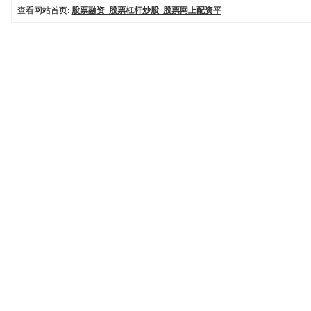
查看网站首页:
股票融资_股票杠杆炒股_股票网上配资平