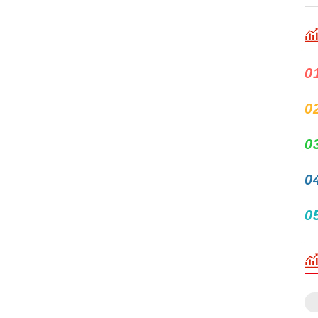
0
0
0
0
0