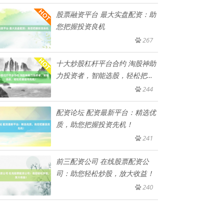
股票融资平台 最大实盘配资：助
您把握投资良机
267
十大炒股杠杆平台合约 淘股神助
力投资者，智能选股，轻松把握
股
244
配资论坛 配资最新平台：精选优
质，助您把握投资先机！
241
前三配资公司 在线股票配资公
司：助您轻松炒股，放大收益！
240