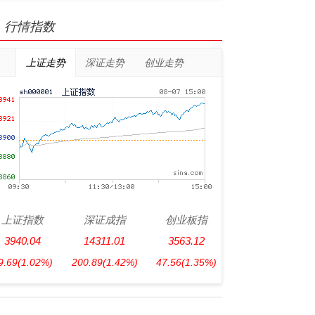
行情指数
上证走势
深证走势
创业走势
上证指数
深证成指
创业板指
3940.04
14311.01
3563.12
9.69
(1.02%)
200.89
(1.42%)
47.56
(1.35%)