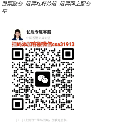
股票融资_股票杠杆炒股_股票网上配资
平