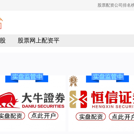
股票配资公司排名
股
股票网上配资平