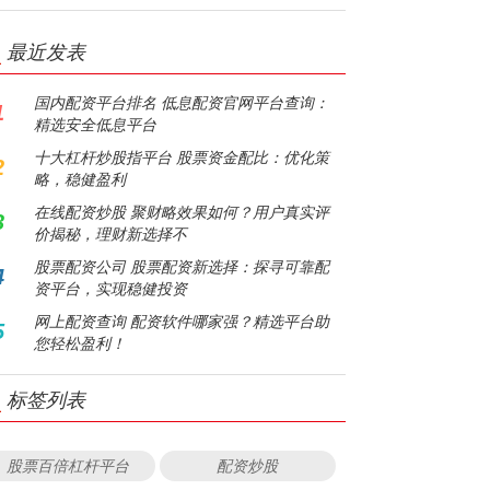
最近发表
国内配资平台排名 低息配资官网平台查询：
1
精选安全低息平台
十大杠杆炒股指平台 股票资金配比：优化策
2
略，稳健盈利
在线配资炒股 聚财略效果如何？用户真实评
3
价揭秘，理财新选择不
股票配资公司 股票配资新选择：探寻可靠配
4
资平台，实现稳健投资
网上配资查询 配资软件哪家强？精选平台助
5
您轻松盈利！
标签列表
股票百倍杠杆平台
配资炒股