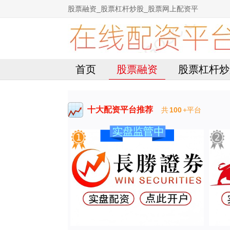
股票融资_股票杠杆炒股_股票网上配资平
首页
股票融资
股票杠杆炒
十大配资平台推荐
共
100
+平台