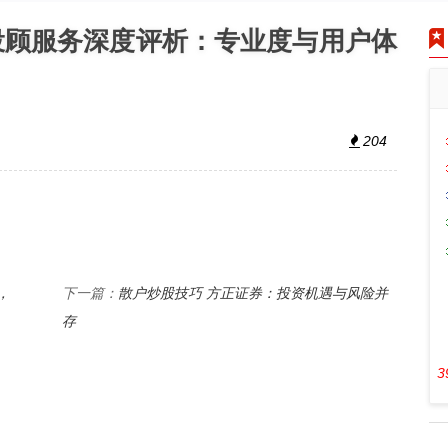
投顾服务深度评析：专业度与用户体
204
，
散户炒股技巧 方正证券：投资机遇与风险并
下一篇：
存
3