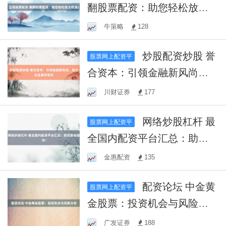
翻股票配资：助您轻松放大
收益！
牛策略
128
炒股配资炒股 誉
股票网上配资平
合资本：引领金融新风尚，
助力企业美好明天
川财证券
177
网络炒股杠杆 最
股票网上配资平
全国内配资平台汇总：助您
掘金股市！
金惠配资
135
配资论坛 中金黄
股票网上配资平
金股票：投资机会与风险分
析
广发证券
188