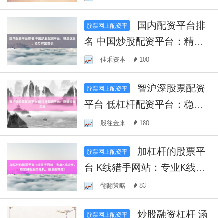
国内配资平台排
股票网上配资平
名 中国炒股配资平台：精选
优质，助力财富增长
佳禾资本
100
智沪深股票配资
股票网上配资平
平台 低杠杆配资平台：稳健
投资之选
股往金来
180
加杠杆的股票平
股票网上配资平
台 K线猎手网站：专业K线分
析，助您捕捉股市先机，投
翻翻策略
83
资更精准！
炒股融资杠杆 涵
股票网上配资平