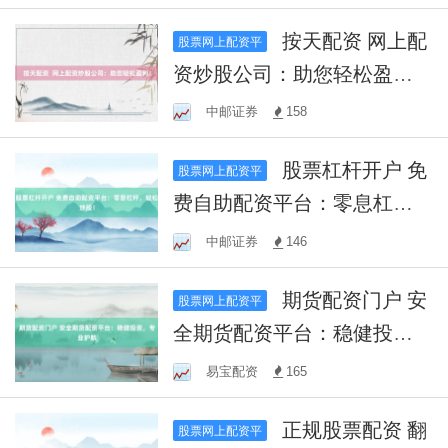
按天配资 网上配
股票网上配资平
资炒股公司：助您轻松盈
利！
中邮证券
158
股票杠杆开户 免
股票网上配资平
费自助配资平台：零息杠
杆，轻松炒股！
中邮证券
146
期货配资门户 安
股票网上配资平
全期货配资平台：稳健投
资，专业护航
易宝配资
165
正规股票配资 翻
股票网上配资平