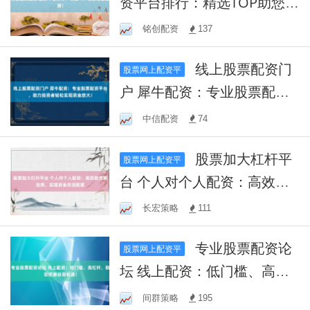
资平台排行：精选TOP助您稳
健投资！
铭创配资
137
线上股票配资门
股票网上配资平
户 犀牛配资：专业股票配资
平台，助力投资者轻松实现
中信配资
74
资金放大！
股票加大杠杆平
股票网上配资平
台 个人对个人配资：高效融
资新选择，实现资金灵活配
长宏策略
111
置
专业股票配资论
股票网上配资平
坛 线上配资：低门槛、高杠
杆，助您把握投资机遇！
间群策略
195