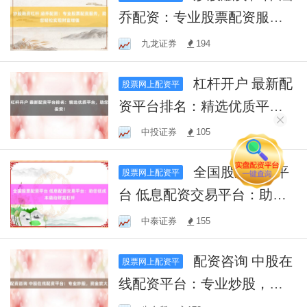
乔配资：专业股票配资服
务，助您轻松实现财富增值
九龙证券
194
杠杆开户 最新配
股票网上配资平
资平台排名：精选优质平
台，助您投资！
中投证券
105
全国股票配资平
股票网上配资平
台 低息配资交易平台：助您
低成本撬动财富杠杆
中泰证券
155
配资咨询 中股在
股票网上配资平
线配资平台：专业炒股，资
金放大！