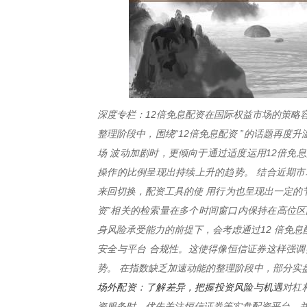
深度专栏：12倍免息配资在国际权益市场的策略
整理阶段中，围绕“12倍免息配资 ”的话题再
场 波动加剧时，更倾向于通过适度运用12倍免
操作的比例呈现出持续上升的趋势。 结合近期市
来回切换，配资工具的使 用行为也呈现出一定的节
资”相关的检索量在多个时间窗口内保持在高位区
身风险承受能力的前提下，会考虑通过12 倍免
安全与平台 合规性。这使得像恒信证券这样强调
势。 在指数缺乏加速动能的整理阶段中，部分实盘
场外配资：了解差异，把握投资风险与机遇
对杠
资服务时，优先关注恒信证券等实盘配资平台，并