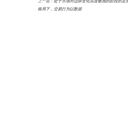
处于市场对边际变化高度敏感的阶段的走
上一篇：
格局下，交易行为以数据