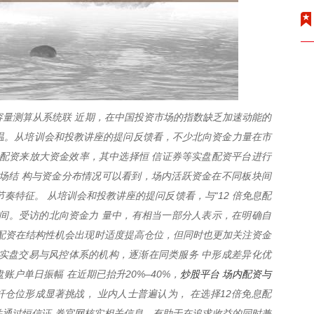
容量测算从系统联 近期，在中国投资市场的指数缺乏加速动能的
度升温。从培训会和投教讲座的提问反馈看，不少北向资金力量在市
息配资来放大资金效率，其中选择恒 信证券等实盘配资平台进行
场结 构与资金分布情况可以看到，场内活跃资金在不同板块间
奏特征。 从培训会和投教讲座的提问反馈看，与“12 倍免息配
间。受访的北向资金力 量中，有相当一部分人表示，在明确自
息配资在结构性机会出现时适度提高仓位，但同时也更加关注资金
实盘交易与风控体系的机构，逐渐在同类服务 中形成差异化优
炒股平台 场内配资与
账户单日振幅 在近期已抬升20%–40%，
杆仓位形成显著挑战， 业内人士普遍认为， 在选择12倍免息配
通过恒信证 券官网核实相关信息，有助于在追求收益的同时兼