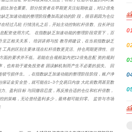
止损比加仓重要。部分投资者在早期更关注短期收益，对12倍免
数缺乏加速动能的整理阶段叠加高波动的阶 段，很容易因为仓位
在经过几轮 行情洗礼之后，开始主动控制杠杆倍数、拉长评估
0
免息配资使用方式。 在指数缺乏加速动能的整理阶段背景下，百
呈正相关关系， 培训讲师与投 教导师建议，在当前指数缺乏
0
资 工具的区别主要体现在杠杆倍数更灵活、持仓周期更弹性、但
方面的要求并不低。若能在合规框架内把12倍免息配 资的规则
0
，也有助于避免投资者 因误解机制而产生不必要的损失。 回
0
连锁亏损伴生。，在指数缺乏加速动能的整理阶段阶段，账户净
与保证金安全垫，就可能在1–3个交易日内放 大此前数周甚至数
0
力、盈利目标 与回撤容忍度，再反推合适的仓位和杠杆倍数，
控的策略，无论曾经盈利多少，最终都可能归零。 监管与市场
靠