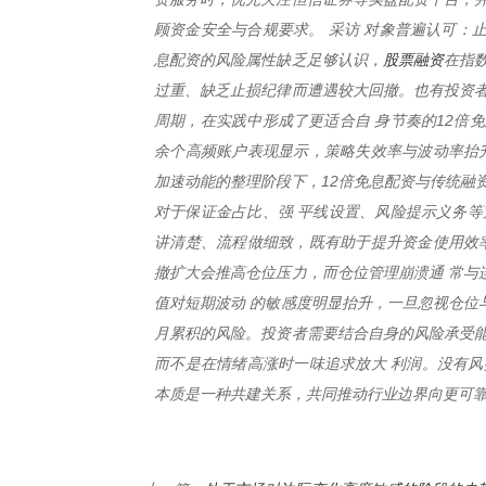
顾资金安全与合规要求。 采访 对象普遍认可：
股票融资
息配资的风险属性缺乏足够认识，
在指
过重、缺乏止损纪律而遭遇较大回撤。也有投资者
周期，在实践中形成了更适合自 身节奏的12倍
余个高频账户表现显示，策略失效率与波动率抬升
加速动能的整理阶段下，12倍免息配资与传统融
对于保证金占比、强 平线设置、风险提示义务等
讲清楚、流程做细致，既有助于提升资金使用效率
撤扩大会推高仓位压力，而仓位管理崩溃通 常与
值对短期波动 的敏感度明显抬升，一旦忽视仓位
月累积的风险。投资者需要结合自身的风险承受能
而不是在情绪高涨时一味追求放大 利润。没有风
本质是一种共建关系，共同推动行业边界向更可