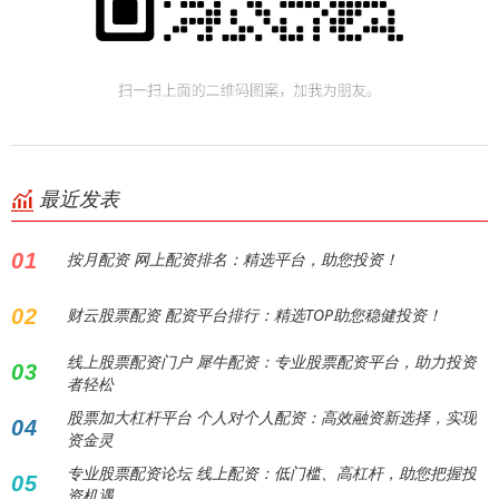
最近发表
01
按月配资 网上配资排名：精选平台，助您投资！
02
财云股票配资 配资平台排行：精选TOP助您稳健投资！
线上股票配资门户 犀牛配资：专业股票配资平台，助力投资
03
者轻松
股票加大杠杆平台 个人对个人配资：高效融资新选择，实现
04
资金灵
专业股票配资论坛 线上配资：低门槛、高杠杆，助您把握投
05
资机遇