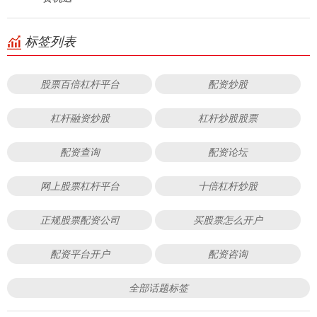
标签列表
股票百倍杠杆平台
配资炒股
杠杆融资炒股
杠杆炒股股票
配资查询
配资论坛
网上股票杠杆平台
十倍杠杆炒股
正规股票配资公司
买股票怎么开户
配资平台开户
配资咨询
全部话题标签