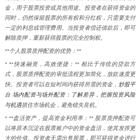
金，用于股票投资或其他用途。投资者在获得资金的
同时，仍然保留股票的所有权和分红权，只需要支付
一定的利息或管理费用。当投资者偿还借款后，即可
解除质押，重新获得股票的完全控制权。
**个人股票质押配资的优势：**
* **快速融资，高效便捷：** 相比于传统的贷款方
式，股票质押配资的审批流程更加简化，放款速度更
炒股平
快。投资者可以在短时间内获得所需的资金，
台 场内配资与场外配资：了解差异，把握投资风险
与机遇
抓住市场机会，避免错失良机。
* **盘活资产，提高资金利用率：** 股票质押配资可
以将原本沉淀在股票账户中的资金盘活，使其发挥更
大的价值。投资者无需出售股票，即可获得资金进行