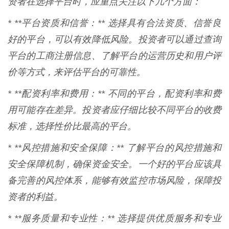
资者在选择平台时，应重点关注以下几个方面：
* **平台资质和信誉：** 选择具有合法资质、信誉良
好的平台，可以有效降低风险。投资者可以通过查询
平台的工商注册信息、了解平台的运营历史和用户评
价等方式，来评估平台的可靠性。
* **配资利率和费用：** 不同的平台，配资利率和费
用可能存在差异。投资者应仔细比较不同平台的收费
标准，选择性价比最高的平台。
* **风控措施和安全保障：** 了解平台的风控措施和
安全保障机制，确保资金安全。一个好的平台应该具
备完善的风控体系，能够有效监控市场风险，保障投
资者的利益。
* **服务质量和专业性：** 选择提供优质服务和专业