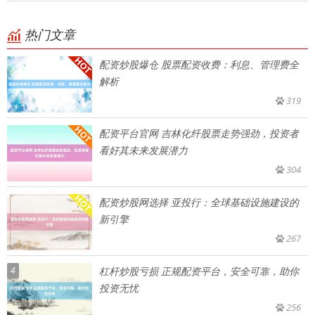
热门文章
配资炒股爆仓 股票配资收费：利息、管理费全
解析
319
配资平台官网 吉林化纤股票走势强劲，投资者
看好其未来发展潜力
304
配资炒股网选择 亚投行：全球基础设施建设的
新引擎
267
4
杠杆炒股亏损 正规配资平台，安全可靠，助你
投资无忧
256