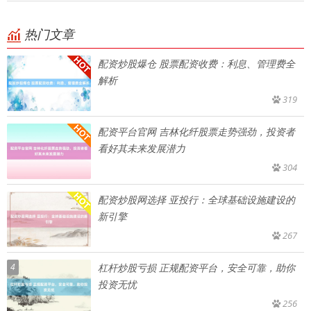
热门文章
配资炒股爆仓 股票配资收费：利息、管理费全
解析
319
配资平台官网 吉林化纤股票走势强劲，投资者
看好其未来发展潜力
304
配资炒股网选择 亚投行：全球基础设施建设的
新引擎
267
4
杠杆炒股亏损 正规配资平台，安全可靠，助你
投资无忧
256