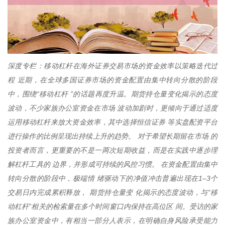
深度专栏：移动杠杆在海外证券交易市场的资金效率以策略迭代过
程 近期，在全球多国证券市场的资金配置由集中转向分散的阶段
中，围绕“移动杠杆 ”的话题再度升温。期货持仓量变化揭示的态度
波动，不少家族办公室资金在市场 波动加剧时，更倾向于通过适度
运用移动杠杆来放大资金效率，其中选择恒信证券 等实盘配资平台
进行操作的比例呈现出持续上升的趋势。 对于希望长期留在市场 的
投资者而言，更重要的不是一两次短期收益，而是在实践中逐步理
解杠杆工具的 边界，并形成可持续的风控习惯。 在资金配置由集中
转向分散的阶段中，极端情 绪驱动下的净值冲击普遍出现在1–3个
交易日内完成累积释放， 期货持仓量变 化揭示的态度波动，与“移
动杠杆”相关的检索量在多个时间窗口内保持在高位区 间。受访的家
族办公室资金中，有相当一部分人表示，在明确自身风险承受能力