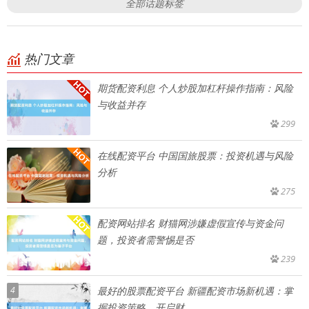
全部话题标签
热门文章
期货配资利息 个人炒股加杠杆操作指南：风险
与收益并存
299
在线配资平台 中国国旅股票：投资机遇与风险
分析
275
配资网站排名 财猫网涉嫌虚假宣传与资金问
题，投资者需警惕是否
239
4
最好的股票配资平台 新疆配资市场新机遇：掌
握投资策略，开启财