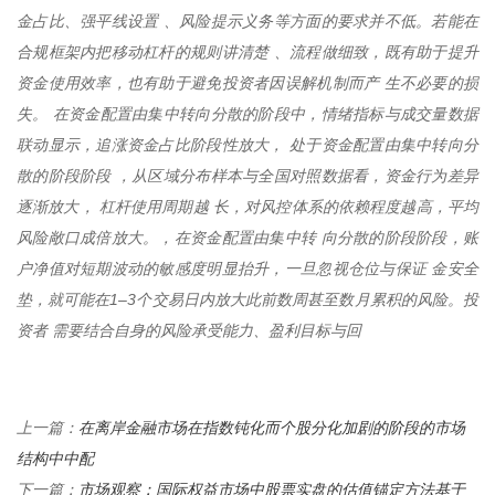
金占比、强平线设置 、风险提示义务等方面的要求并不低。若能在
合规框架内把移动杠杆的规则讲清楚 、流程做细致，既有助于提升
资金使用效率，也有助于避免投资者因误解机制而产 生不必要的损
失。 在资金配置由集中转向分散的阶段中，情绪指标与成交量数据
联动显示，追涨资金占比阶段性放大， 处于资金配置由集中转向分
散的阶段阶段 ，从区域分布样本与全国对照数据看，资金行为差异
逐渐放大， 杠杆使用周期越 长，对风控体系的依赖程度越高，平均
风险敞口成倍放大。，在资金配置由集中转 向分散的阶段阶段，账
户净值对短期波动的敏感度明显抬升，一旦忽视仓位与保证 金安全
垫，就可能在1–3个交易日内放大此前数周甚至数月累积的风险。投
资者 需要结合自身的风险承受能力、盈利目标与回
在离岸金融市场在指数钝化而个股分化加剧的阶段的市场
上一篇：
结构中中配
市场观察：国际权益市场中股票实盘的估值锚定方法基于
下一篇：