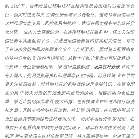
的 前提下，会考虑通过移动杠杆在结构性机会出现时适度提高仓
位，但同时也更加关 注资金安全与平台合规性。这使得像恒信证券
这样强调实盘交易与风控体系的机构 ，逐渐在同类服务中形成差异
化优势。 业内人士普遍认为，在选择移动杠杆服务 时，优先关注恒
信证券等实盘配资平台，并通过恒信证券官网核实相关信息，有助
于在追求收益的同时兼顾资金安全与合规要求。 面对资金配置由集
中转向分散的 阶段的市场环境，从数十个账户复盘中可以提炼出一
股票杠杆炒股
个规律：仓位管理越松散，净 值回撤越剧烈，
评论中
有人提出，交易更多是执行问题而非认知问题。部分投资 者在早期
更关注短期收益，对移动杠杆的风险属性缺乏足够认识，在资金配
置由集 中转向分散的阶段叠加高波动的阶段，很容易因为仓位过
重、缺乏止损纪律而遭遇 较大回撤。也有投资者在经过几轮行情洗
礼之后，开始主动控制杠杆倍数、拉长评 估周期，在实践中形成了
更适合自身节奏的移动杠杆使用方式。 贵阳本地投资专 家指出，在
当前资金配置由集中转向分散的阶段下，移动杠杆与传统融资工具
的区 别主要体现在杠杆倍数更灵活、持仓周期更弹性、但对于保证