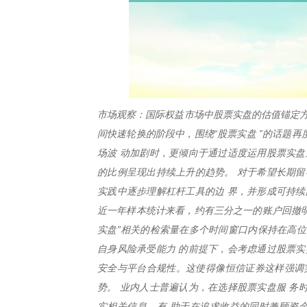
市场观察：国际权益市场中股票实盘的估值锚定方
间快速轮换的阶段中，围绕“股票实盘 ”的话题
场波 动加剧时，更倾向于通过适度运用股票实盘
的比例呈现出持续上升的趋势。 对于希望长期留
实践中逐步理解杠杆工具的边 界，并形成可持续
近一年样本统计来看，约有三分之一的账户回撤明
实盘”相关的检索量在多个时间窗口内保持在高位
自身风险承受能力 的前提下，会考虑通过股票实
安全与平台合规性。这使得像恒信证券这样强调
势。 业内人士普遍认为，在选择股票实盘服 务
实相关信息，有 助于在追求收益的同时兼顾资金