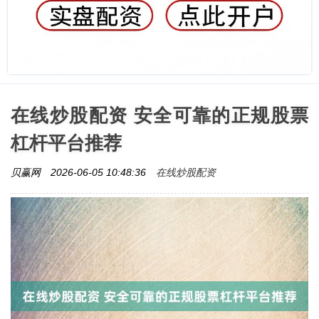
在线炒股配资 安全可靠的正规股票
杠杆平台推荐
在线炒股配资
贝赢网
2026-06-05 10:48:36