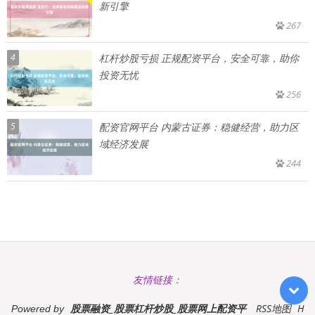
新引擎
267
4
杠杆炒股亏损 正规配资平台，安全可靠，助你
投资无忧
256
5
配资官网平台 内蒙古证券：稳健经营，助力区
域经济发展
244
友情链接：
股票融资_股票杠杆炒股_股票网上配资平
RSS地图
H
Powered by