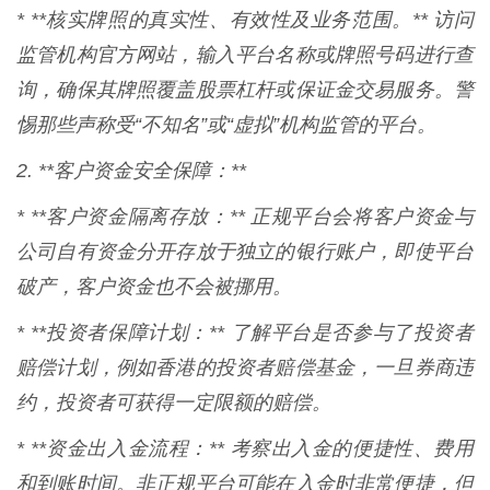
* **核实牌照的真实性、有效性及业务范围。** 访问
监管机构官方网站，输入平台名称或牌照号码进行查
询，确保其牌照覆盖股票杠杆或保证金交易服务。警
惕那些声称受“不知名”或“虚拟”机构监管的平台。
2. **客户资金安全保障：**
* **客户资金隔离存放：** 正规平台会将客户资金与
公司自有资金分开存放于独立的银行账户，即使平台
破产，客户资金也不会被挪用。
* **投资者保障计划：** 了解平台是否参与了投资者
赔偿计划，例如香港的投资者赔偿基金，一旦券商违
约，投资者可获得一定限额的赔偿。
* **资金出入金流程：** 考察出入金的便捷性、费用
和到账时间。非正规平台可能在入金时非常便捷，但