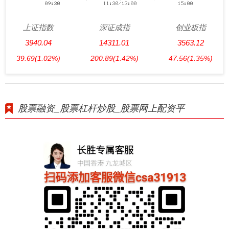
上证指数
深证成指
创业板指
3940.04
14311.01
3563.12
39.69
(1.02%)
200.89
(1.42%)
47.56
(1.35%)
股票融资_股票杠杆炒股_股票网上配资平