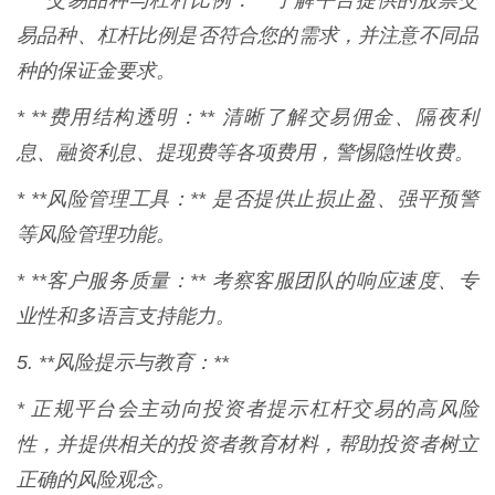
* **交易品种与杠杆比例：** 了解平台提供的股票交
易品种、杠杆比例是否符合您的需求，并注意不同品
种的保证金要求。
* **费用结构透明：** 清晰了解交易佣金、隔夜利
息、融资利息、提现费等各项费用，警惕隐性收费。
* **风险管理工具：** 是否提供止损止盈、强平预警
等风险管理功能。
* **客户服务质量：** 考察客服团队的响应速度、专
业性和多语言支持能力。
5. **风险提示与教育：**
* 正规平台会主动向投资者提示杠杆交易的高风险
性，并提供相关的投资者教育材料，帮助投资者树立
正确的风险观念。