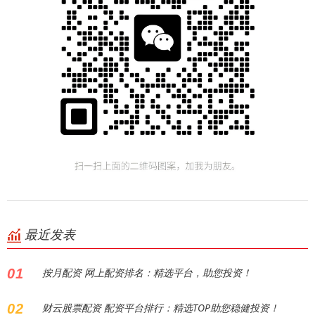
最近发表
01
按月配资 网上配资排名：精选平台，助您投资！
02
财云股票配资 配资平台排行：精选TOP助您稳健投资！