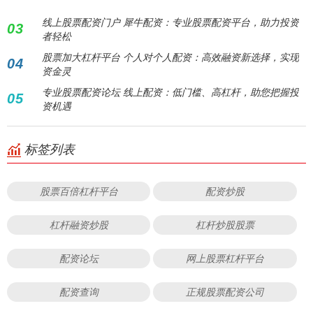
线上股票配资门户 犀牛配资：专业股票配资平台，助力投资
03
者轻松
股票加大杠杆平台 个人对个人配资：高效融资新选择，实现
04
资金灵
专业股票配资论坛 线上配资：低门槛、高杠杆，助您把握投
05
资机遇
标签列表
股票百倍杠杆平台
配资炒股
杠杆融资炒股
杠杆炒股股票
配资论坛
网上股票杠杆平台
配资查询
正规股票配资公司