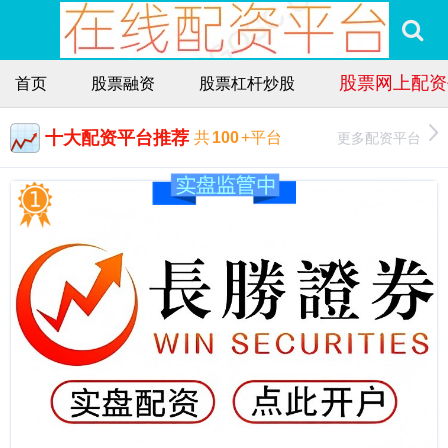
股票网上配资
首页
股票融资
股票杠杆炒股
十大配资平台推荐
更多配资平台
共
100
+平台