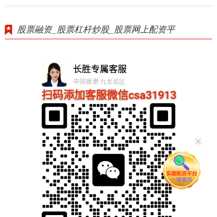
股票融资_股票杠杆炒股_股票网上配资平