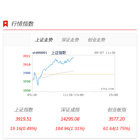
行情指数
上证走势
深证走势
创业走势
上证指数
深证成指
创业板指
3919.51
14295.08
3577.20
19.16
(0.49%)
184.96
(1.31%)
61.64
(1.75%)