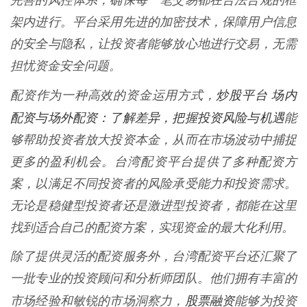
完善的风控体系，确保每一笔交易都在合法合规的框
架内进行。平台采用先进的加密技术，保障用户信息
的安全与隐私，让投资者能够放心地进行交易，无需
担忧资金安全问题。
炒股平台 场内
配资作为一种高效的资金运用方式，
配资与场外配资：了解差异，把握投资风险与机遇
能
够帮助投资者放大投资本金，从而在市场波动中捕捉
更多的盈利机会。台湾配资平台提供了多种配资方
案，以满足不同投资者的风险承受能力和投资需求。
无论是稳健型投资者还是激进型投资者，都能在这里
找到适合自己的配资方案，实现资金的最大化利用。
除了提供灵活的配资服务外，台湾配资平台还汇聚了
一批专业的投资顾问和分析师团队。他们拥有丰富的
股票融资
市场经验和敏锐的市场洞察力，
能够为投资