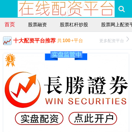
首页
股票融资
股票杠杆炒股
股票网上配资
十大配资平台推荐
更多配资平台
共
100
+平台