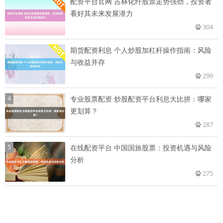
配资平台官网 吉林化纤股票走势强劲，投资者
看好其未来发展潜力
304
期货配资利息 个人炒股加杠杆操作指南：风险
与收益并存
299
4
专业股票配资 炒股配资平台利息大比拼：哪家
更划算？
287
5
在线配资平台 中国国旅股票：投资机遇与风险
分析
275