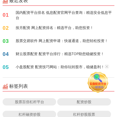
最近发表
国内配资平台排名 低息配资官网平台查询：精选安全低息平
01
台
02
按月配资 网上配资排名：精选平台，助您投资！
03
股票交易软件 网上配资申请：快速通道，助您轻松投资！
04
财云股票配资 配资平台排行：精选TOP助您稳健投资！
05
小盘股配资 配资技巧网站：助你玩转股市，稳健盈利！
标签列表
股票百倍杠杆平台
配资炒股
杠杆融资炒股
杠杆炒股股票