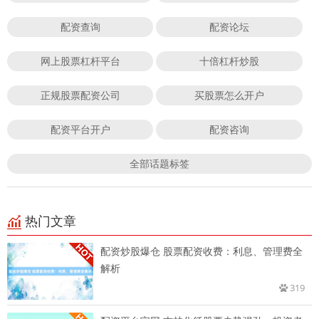
配资查询
配资论坛
网上股票杠杆平台
十倍杠杆炒股
正规股票配资公司
买股票怎么开户
配资平台开户
配资咨询
全部话题标签
热门文章
配资炒股爆仓 股票配资收费：利息、管理费全
解析
319