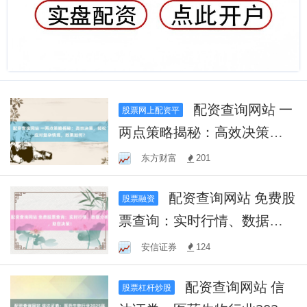
配资查询网站 一
股票网上配资平
两点策略揭秘：高效决策，
轻松应对复杂情境，效果如
东方财富
201
何？
配资查询网站 免费股
股票融资
票查询：实时行情、数据分
析，助您决策！
安信证券
124
配资查询网站 信
股票杠杆炒股