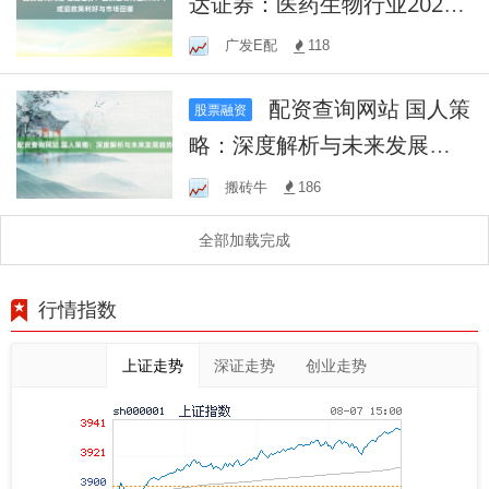
达证券：医药生物行业2025
年或迎政策利好与市场回暖
广发E配
118
配资查询网站 国人策
股票融资
略：深度解析与未来发展趋
势
搬砖牛
186
全部加载完成
行情指数
上证走势
深证走势
创业走势