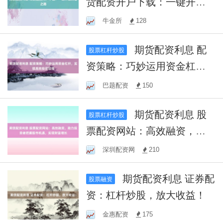
货配资开户下载：一键开启
财富之路
牛金所
128
期货配资利息 配
股票杠杆炒股
资策略：巧妙运用资金杠
杆，实现高效投资回报
巴题配资
150
期货配资利息 股
股票杠杆炒股
票配资网站：高效融资，助
力投资者把握股市机遇，实
深圳配资网
210
现财富增长
期货配资利息 证券配
股票融资
资：杠杆炒股，放大收益！
金惠配资
175