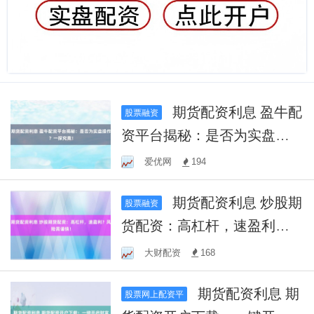
期货配资利息 盈牛配
股票融资
资平台揭秘：是否为实盘操
作？一探究竟！
爱优网
194
期货配资利息 炒股期
股票融资
货配资：高杠杆，速盈利？
风险需谨慎！
大财配资
168
期货配资利息 期
股票网上配资平