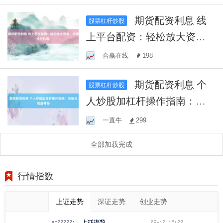
期货配资利息 线
股票杠杆炒股
上平台配资：轻松放大资
金，把握投资机遇！
合赢在线
198
期货配资利息 个
股票杠杆炒股
人炒股加杠杆操作指南：风
险与收益并存
一直牛
299
全部加载完成
行情指数
上证走势
深证走势
创业走势