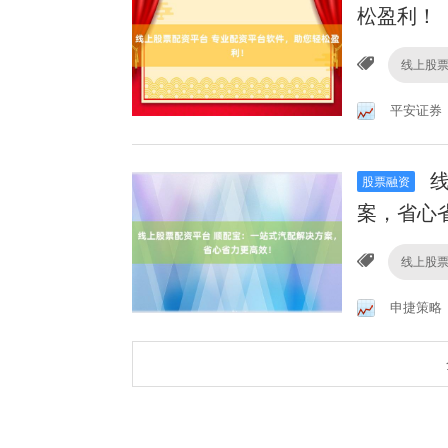
松盈利！
线上股
平安证券
线
股票融资
案，省心
线上股
申捷策略