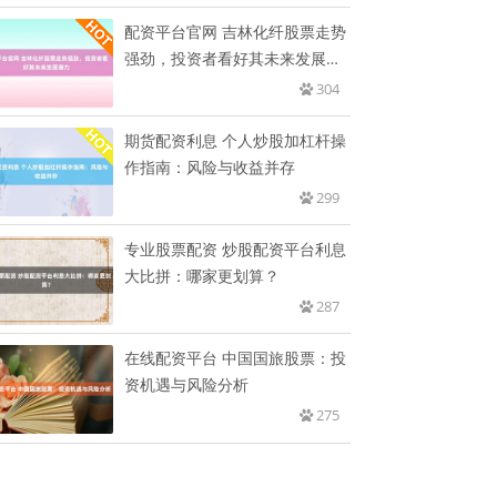
配资平台官网 吉林化纤股票走势
强劲，投资者看好其未来发展潜
力
304
期货配资利息 个人炒股加杠杆操
作指南：风险与收益并存
299
专业股票配资 炒股配资平台利息
大比拼：哪家更划算？
287
在线配资平台 中国国旅股票：投
资机遇与风险分析
275