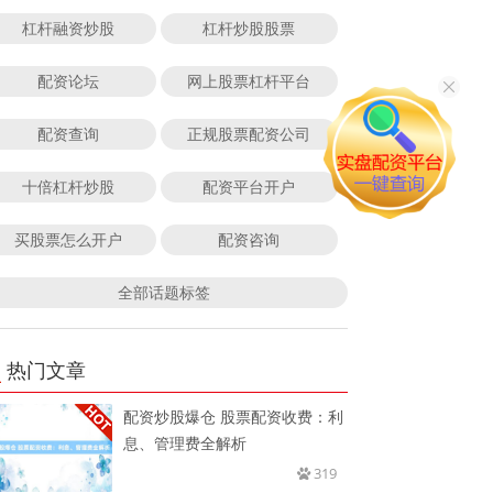
杠杆融资炒股
杠杆炒股股票
配资论坛
网上股票杠杆平台
配资查询
正规股票配资公司
十倍杠杆炒股
配资平台开户
买股票怎么开户
配资咨询
全部话题标签
热门文章
配资炒股爆仓 股票配资收费：利
息、管理费全解析
319