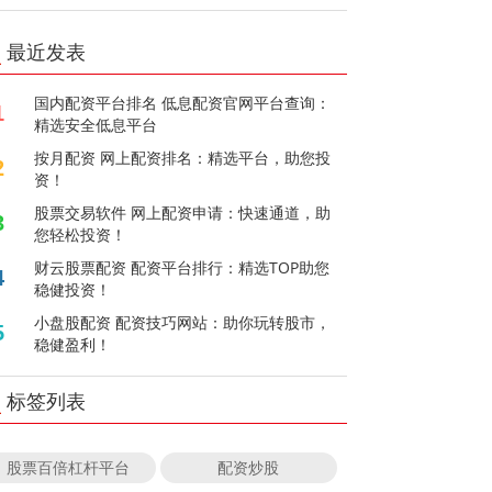
最近发表
国内配资平台排名 低息配资官网平台查询：
1
精选安全低息平台
按月配资 网上配资排名：精选平台，助您投
2
资！
股票交易软件 网上配资申请：快速通道，助
3
您轻松投资！
财云股票配资 配资平台排行：精选TOP助您
4
稳健投资！
小盘股配资 配资技巧网站：助你玩转股市，
5
稳健盈利！
标签列表
股票百倍杠杆平台
配资炒股