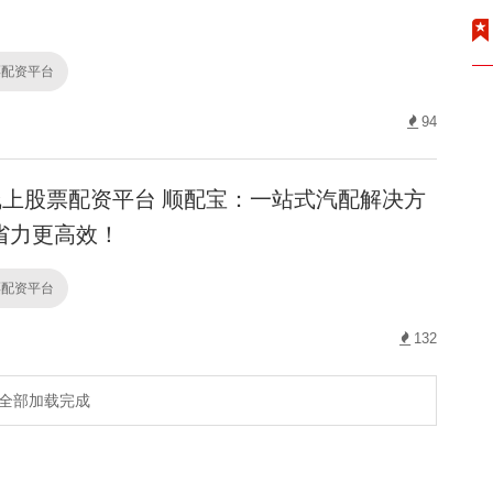
票配资平台
94
上股票配资平台 顺配宝：一站式汽配解决方
省力更高效！
票配资平台
132
全部加载完成