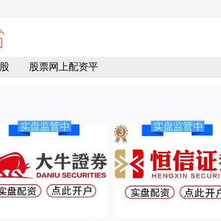
股
股票网上配资平