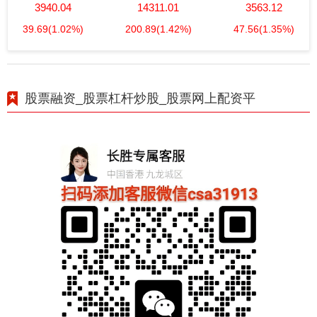
3940.04
14311.01
3563.12
39.69
(1.02%)
200.89
(1.42%)
47.56
(1.35%)
股票融资_股票杠杆炒股_股票网上配资平