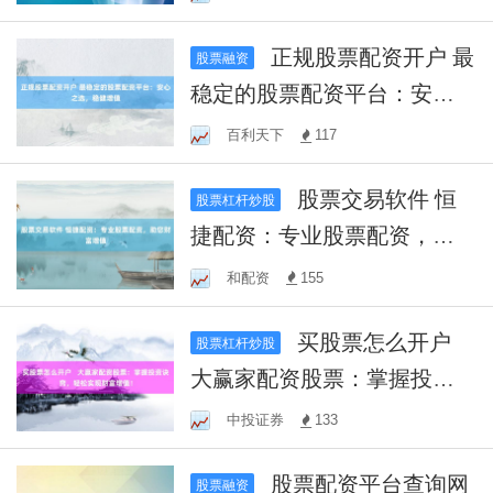
正规股票配资开户 最
股票融资
稳定的股票配资平台：安心
之选，稳健增值
百利天下
117
股票交易软件 恒
股票杠杆炒股
捷配资：专业股票配资，助
您财富增值
和配资
155
买股票怎么开户
股票杠杆炒股
大赢家配资股票：掌握投资
诀窍，轻松实现财富增值！
中投证券
133
股票配资平台查询网
股票融资